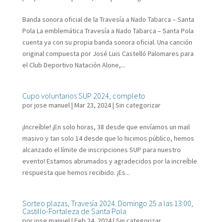
Banda sonora oficial de la Travesía a Nado Tabarca – Santa
Pola La emblemática Travesía a Nado Tabarca – Santa Pola
cuenta ya con su propia banda sonora oficial. Una canción
original compuesta por José Luis Castelló Palomares para
el Club Deportivo Natación Alone,...
Cupo voluntarios SUP 2024, completo
por
jose manuel
|
Mar 23, 2024
|
Sin categorizar
¡Increíble! ¡En solo horas, 38 desde que envíamos un mail
masivo y tan solo 14 desde que lo hicimos público, hemos
alcanzado el límite de inscripciones SUP para nuestro
evento! Estamos abrumados y agradecidos por la increíble
respuesta que hemos recibido. ¡Es...
Sorteo plazas, Travesía 2024. Domingo 25 a las 13:00,
Castillo-Fortaleza de Santa Pola
por
jose manuel
|
Feb 24, 2024
|
Sin categorizar